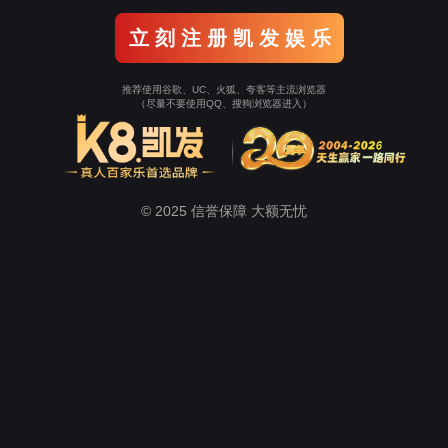
立 刻 注 册 凯 发 娱 乐
推荐使用谷歌、UC、火狐、夸客等主流浏览器
（尽量不要使用QQ、搜狗浏览器进入）
© 2025 信誉保障 大额无忧